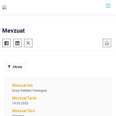
Trabzon
Mevzuat
Akçaabat
Köprübaşı
Araklı
Maçka
Arsin
Of
Beşikdüzü
Şalpazarı
Filtrele
Çarşıbaşı
Sürmene
Çaykara
Tonya
Dernekpazarı
Vakfıkebir
İmza Yetkileri Yönergesi
Düzköy
Yomra
19.03.2025
Hayrat
Ortahisar